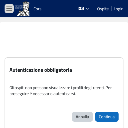
Vai al contenuto principale
Corsi
Ospite
Login
Pannello laterale
Autenticazione obbligatoria
Gli ospiti non possono visualizzare i profili degli utenti. Per
proseguire è necessario autenticarsi.
Annulla
Continua