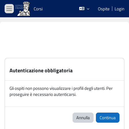
Vai al contenuto principale
Corsi
Ospite
Login
Pannello laterale
Autenticazione obbligatoria
Gli ospiti non possono visualizzare i profili degli utenti. Per
proseguire è necessario autenticarsi.
Annulla
Continua