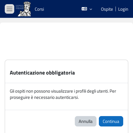
Vai al contenuto principale
Corsi
Ospite
Login
Pannello laterale
Autenticazione obbligatoria
Gli ospiti non possono visualizzare i profili degli utenti. Per
proseguire è necessario autenticarsi.
Annulla
Continua