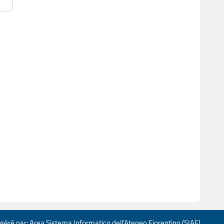
 géré par: Area Sistema Informatico dell’Ateneo Fiorentino (SIAF)