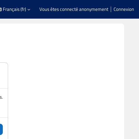
Français ‎(fr)‎
Vous êtes connecté anonymement
Connexion
s.