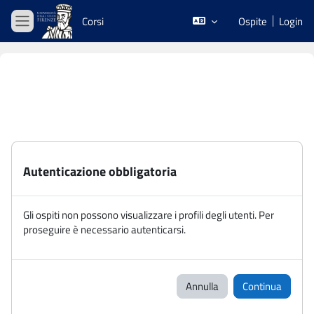
Vai al contenuto principale
Corsi
Ospite
Login
Pannello laterale
Autenticazione obbligatoria
Gli ospiti non possono visualizzare i profili degli utenti. Per
proseguire è necessario autenticarsi.
Annulla
Continua