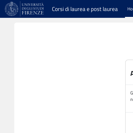
Vai al contenuto principale
Corsi di laurea e post laurea
H
G
n