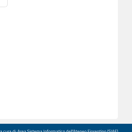
 a cura di: Area Sistema Informatico dell’Ateneo Fiorentino (SIAF)