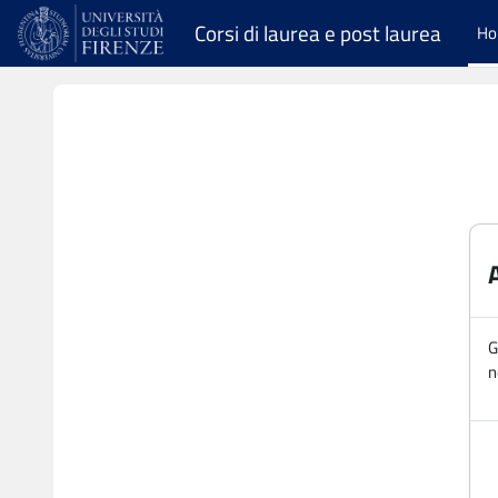
Vai al contenuto principale
Corsi di laurea e post laurea
H
G
n