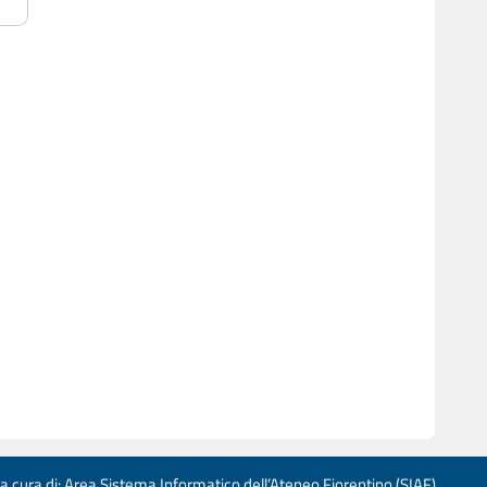
 a cura di: Area Sistema Informatico dell’Ateneo Fiorentino (SIAF)