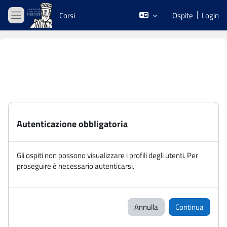
Vai al contenuto principale
Corsi
Ospite
Login
Pannello laterale
Autenticazione obbligatoria
Gli ospiti non possono visualizzare i profili degli utenti. Per
proseguire è necessario autenticarsi.
Annulla
Continua