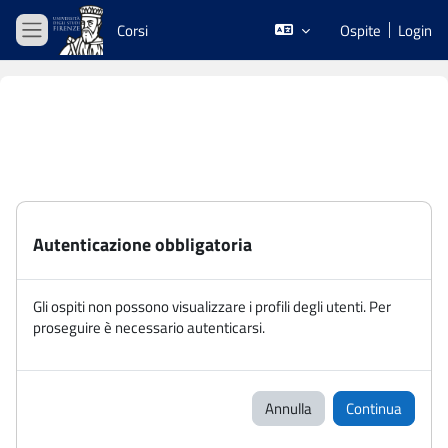
Vai al contenuto principale
Corsi
Ospite
Login
Pannello laterale
Autenticazione obbligatoria
Gli ospiti non possono visualizzare i profili degli utenti. Per
proseguire è necessario autenticarsi.
Annulla
Continua