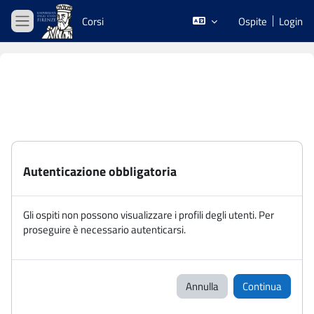
Vai al contenuto principale
Corsi
Ospite
Login
Pannello laterale
Autenticazione obbligatoria
Gli ospiti non possono visualizzare i profili degli utenti. Per
proseguire è necessario autenticarsi.
Annulla
Continua