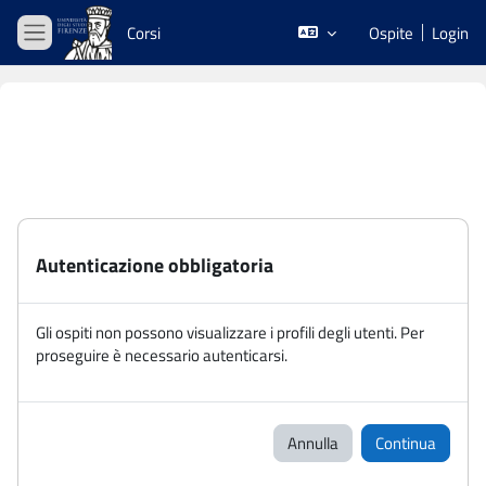
Vai al contenuto principale
Corsi
Ospite
Login
Pannello laterale
Autenticazione obbligatoria
Gli ospiti non possono visualizzare i profili degli utenti. Per
proseguire è necessario autenticarsi.
Annulla
Continua