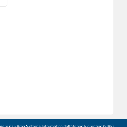
 géré par: Area Sistema Informatico dell’Ateneo Fiorentino (SIAF)