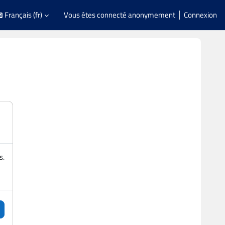
Français ‎(fr)‎
Vous êtes connecté anonymement
Connexion
s.