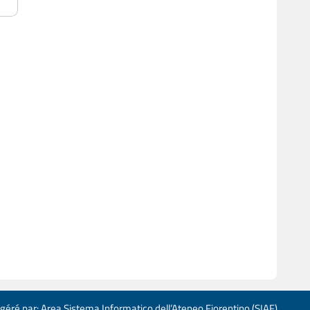
 géré par: Area Sistema Informatico dell’Ateneo Fiorentino (SIAF)