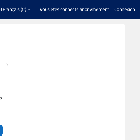
Français ‎(fr)‎
Vous êtes connecté anonymement
Connexion
s.