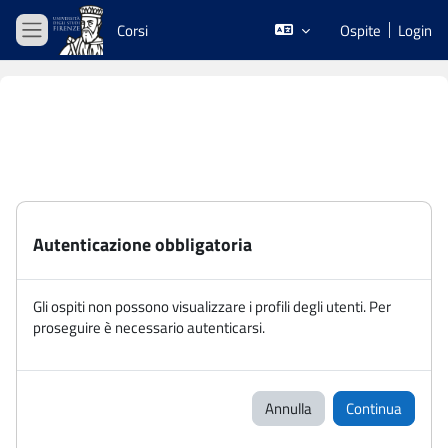
Vai al contenuto principale
Corsi
Ospite
Login
Pannello laterale
Autenticazione obbligatoria
Gli ospiti non possono visualizzare i profili degli utenti. Per
proseguire è necessario autenticarsi.
Annulla
Continua