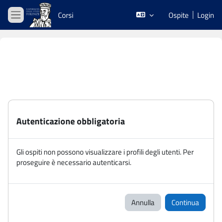
Vai al contenuto principale
Corsi
Ospite
Login
Pannello laterale
Autenticazione obbligatoria
Gli ospiti non possono visualizzare i profili degli utenti. Per
proseguire è necessario autenticarsi.
Annulla
Continua