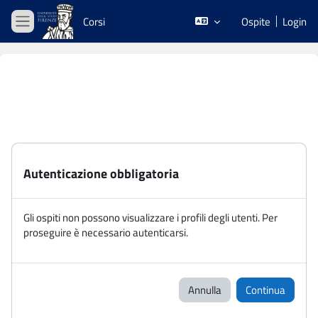
Vai al contenuto principale
Corsi
Ospite
Login
Pannello laterale
Autenticazione obbligatoria
Gli ospiti non possono visualizzare i profili degli utenti. Per
proseguire è necessario autenticarsi.
Annulla
Continua