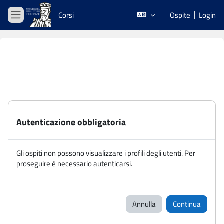
Vai al contenuto principale
Corsi
Ospite
Login
Pannello laterale
Autenticazione obbligatoria
Gli ospiti non possono visualizzare i profili degli utenti. Per
proseguire è necessario autenticarsi.
Annulla
Continua