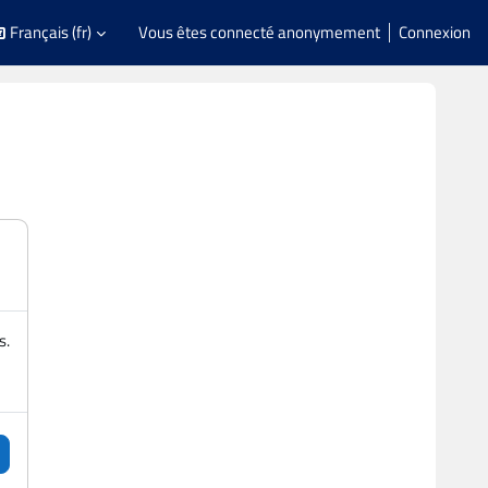
Français ‎(fr)‎
Vous êtes connecté anonymement
Connexion
s.