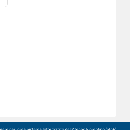
 géré par: Area Sistema Informatico dell’Ateneo Fiorentino (SIAF)