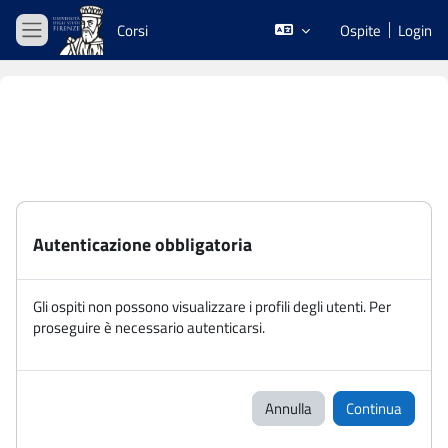
Vai al contenuto principale
Corsi
Ospite
Login
Pannello laterale
Autenticazione obbligatoria
Gli ospiti non possono visualizzare i profili degli utenti. Per
proseguire è necessario autenticarsi.
Annulla
Continua