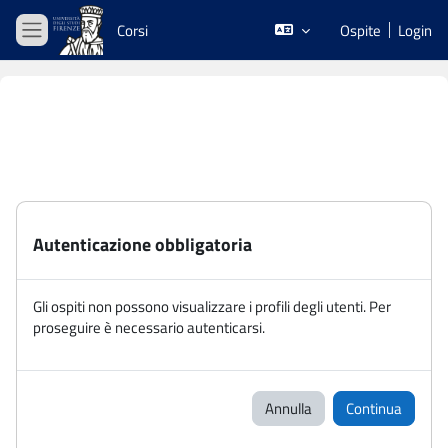
Vai al contenuto principale
Corsi
Ospite
Login
Pannello laterale
Autenticazione obbligatoria
Gli ospiti non possono visualizzare i profili degli utenti. Per
proseguire è necessario autenticarsi.
Annulla
Continua