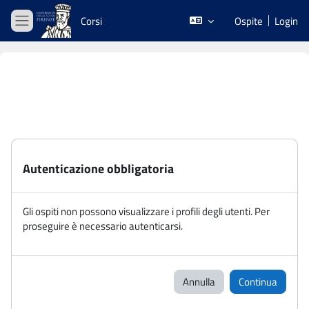
Vai al contenuto principale
Corsi
Ospite
Login
Pannello laterale
Autenticazione obbligatoria
Gli ospiti non possono visualizzare i profili degli utenti. Per
proseguire è necessario autenticarsi.
Annulla
Continua