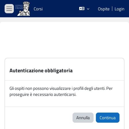
Vai al contenuto principale
Corsi
Ospite
Login
Pannello laterale
Autenticazione obbligatoria
Gli ospiti non possono visualizzare i profili degli utenti. Per
proseguire è necessario autenticarsi.
Annulla
Continua