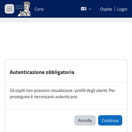
Vai al contenuto principale
Corsi
Ospite
Login
Pannello laterale
Autenticazione obbligatoria
Gli ospiti non possono visualizzare i profili degli utenti. Per
proseguire è necessario autenticarsi.
Annulla
Continua