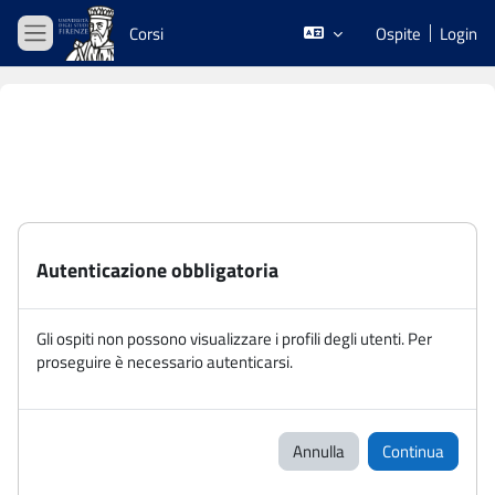
Vai al contenuto principale
Corsi
Ospite
Login
Pannello laterale
Autenticazione obbligatoria
Gli ospiti non possono visualizzare i profili degli utenti. Per
proseguire è necessario autenticarsi.
Annulla
Continua