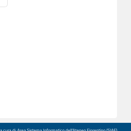
 a cura di: Area Sistema Informatico dell’Ateneo Fiorentino (SIAF)