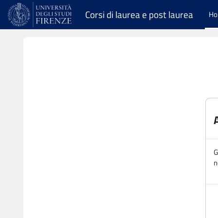
Vai al contenuto principale
Corsi di laurea e post laurea
H
G
n