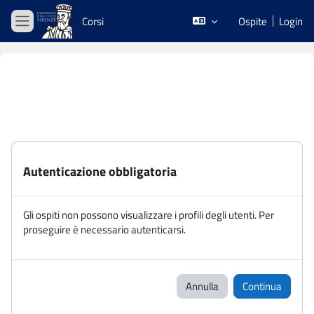
Vai al contenuto principale
Corsi
Ospite
Login
Pannello laterale
Autenticazione obbligatoria
Gli ospiti non possono visualizzare i profili degli utenti. Per
proseguire è necessario autenticarsi.
Annulla
Continua