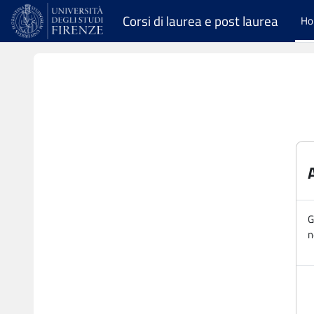
Vai al contenuto principale
Corsi di laurea e post laurea
H
G
n