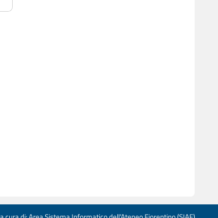
 a cura di: Area Sistema Informatico dell’Ateneo Fiorentino (SIAF)