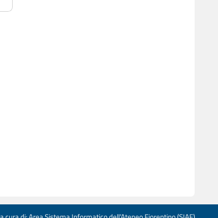
 a cura di: Area Sistema Informatico dell’Ateneo Fiorentino (SIAF)