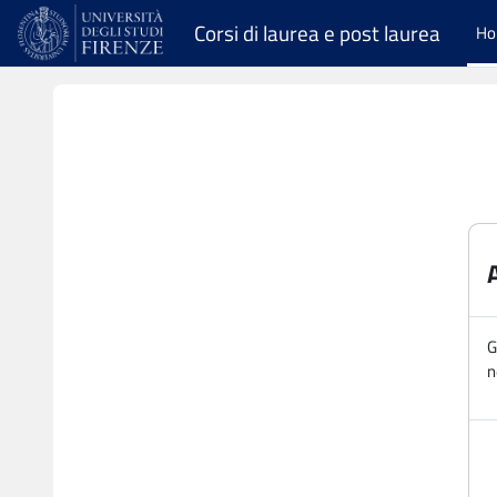
Vai al contenuto principale
Corsi di laurea e post laurea
H
G
n