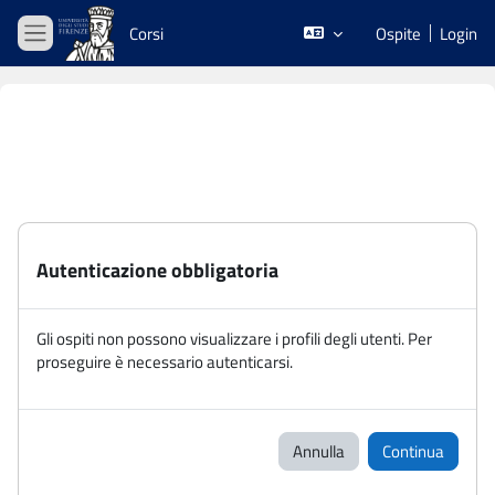
Vai al contenuto principale
Corsi
Ospite
Login
Pannello laterale
Autenticazione obbligatoria
Gli ospiti non possono visualizzare i profili degli utenti. Per
proseguire è necessario autenticarsi.
Annulla
Continua