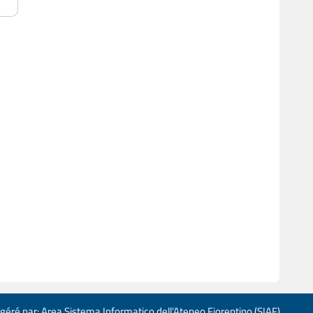
 géré par: Area Sistema Informatico dell’Ateneo Fiorentino (SIAF)