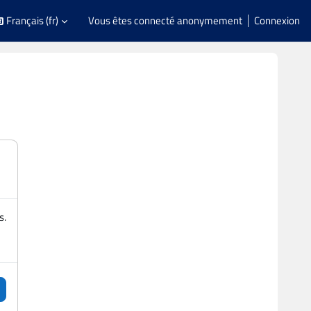
Français ‎(fr)‎
Vous êtes connecté anonymement
Connexion
s.