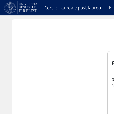
Vai al contenuto principale
Corsi di laurea e post laurea
H
G
n