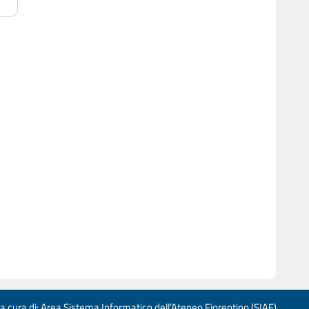
 a cura di: Area Sistema Informatico dell’Ateneo Fiorentino (SIAF)