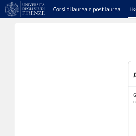
Vai al contenuto principale
Corsi di laurea e post laurea
H
G
n