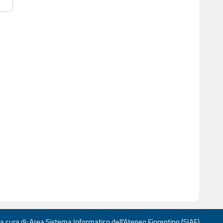
 a cura di: Area Sistema Informatico dell’Ateneo Fiorentino (SIAF)