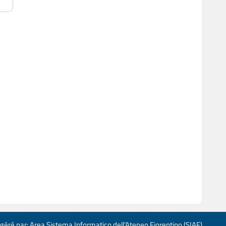
 géré par: Area Sistema Informatico dell’Ateneo Fiorentino (SIAF)