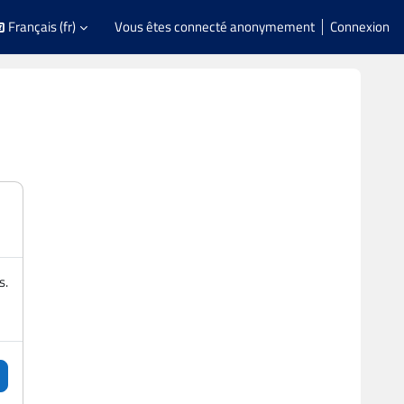
Français ‎(fr)‎
Vous êtes connecté anonymement
Connexion
s.