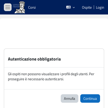
Vai al contenuto principale
Corsi
Ospite
Login
Pannello laterale
Autenticazione obbligatoria
Gli ospiti non possono visualizzare i profili degli utenti. Per
proseguire è necessario autenticarsi.
Annulla
Continua