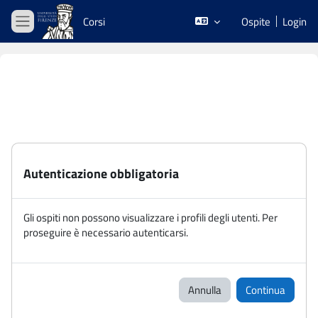
Vai al contenuto principale
Corsi
Ospite
Login
Pannello laterale
Autenticazione obbligatoria
Gli ospiti non possono visualizzare i profili degli utenti. Per
proseguire è necessario autenticarsi.
Annulla
Continua