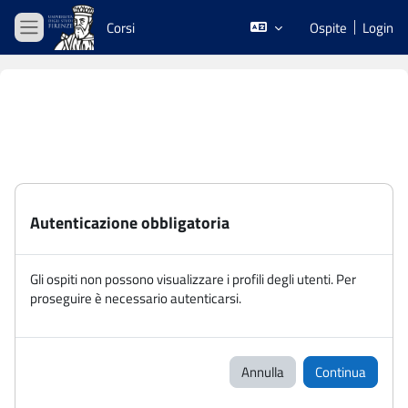
Vai al contenuto principale
Corsi
Ospite
Login
Pannello laterale
Autenticazione obbligatoria
Gli ospiti non possono visualizzare i profili degli utenti. Per
proseguire è necessario autenticarsi.
Annulla
Continua