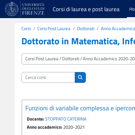
Vai al contenuto principale
Corsi di laurea e post laurea
H
Corsi
Corsi Post Laurea
Dottorati
Anno Accademico
Dottorato in Matematica, Info
Categorie di corso
Cerca corsi
Cerca corsi
Funzioni di variabile complessa e iper
Docente:
STOPPATO CATERINA
Anno accademico
:
2020-2021