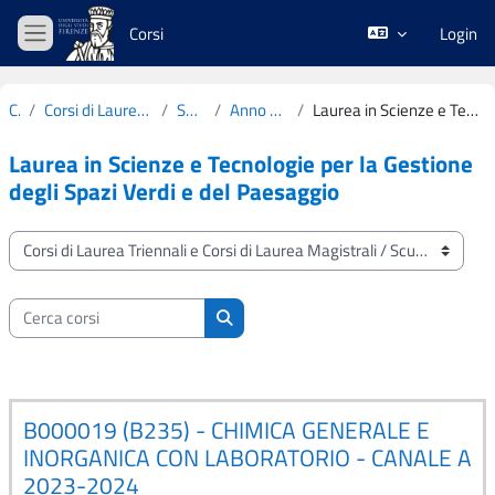
Vai al contenuto principale
Corsi
Login
Pannello laterale
Corsi
Corsi di Laurea Triennali e Corsi di Laurea Magistrali
Scuola di Agraria
Anno Accademico 2023-2024
Laurea in Scienze e Tecnologie per la Gestione degli Spazi Verdi e del Paesaggio
Laurea in Scienze e Tecnologie per la Gestione
degli Spazi Verdi e del Paesaggio
Categorie di corso
Cerca corsi
Cerca corsi
B000019 (B235) - CHIMICA GENERALE E
INORGANICA CON LABORATORIO - CANALE A
2023-2024