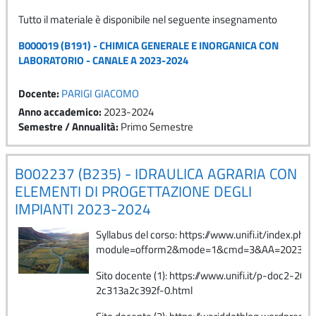
Tutto il materiale è disponibile nel seguente insegnamento
B000019 (B191) - CHIMICA GENERALE E INORGANICA CON
LABORATORIO - CANALE A 2023-2024
Docente:
PARIGI GIACOMO
Anno accademico
:
2023-2024
Semestre / Annualità
:
Primo Semestre
B002237 (B235) - IDRAULICA AGRARIA CON
ELEMENTI DI PROGETTAZIONE DEGLI
IMPIANTI 2023-2024
Syllabus del corso: https://www.unifi.it/index.php?
module=ofform2&mode=1&cmd=3&AA=2023&af
Sito docente (1): https://www.unifi.it/p-doc2-20
2c313a2c392f-0.html