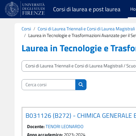
Vai al contenuto principale
Corsi di laurea e post laurea
H
Corsi
Corsi di Laurea Triennali e Corsi di Laurea Magistrali
Laurea in Tecnologie e Trasformazioni Avanzate per il Se
Laurea in Tecnologie e Trasfo
Categorie di corso
Cerca corsi
Cerca corsi
B031126 (B272) - CHIMICA GENERALE 
Docente:
TENORI LEONARDO
Anno accademico
:
2023-2024