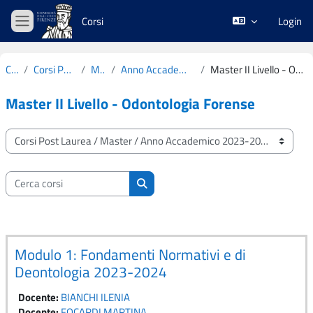
Vai al contenuto principale
Corsi
Login
Pannello laterale
Corsi
Corsi Post Laurea
Master
Anno Accademico 2023-2024
Master II Livello - Odontologia Forense
Master II Livello - Odontologia Forense
Categorie di corso
Cerca corsi
Cerca corsi
Modulo 1: Fondamenti Normativi e di
Deontologia 2023-2024
Docente:
BIANCHI ILENIA
Docente:
FOCARDI MARTINA