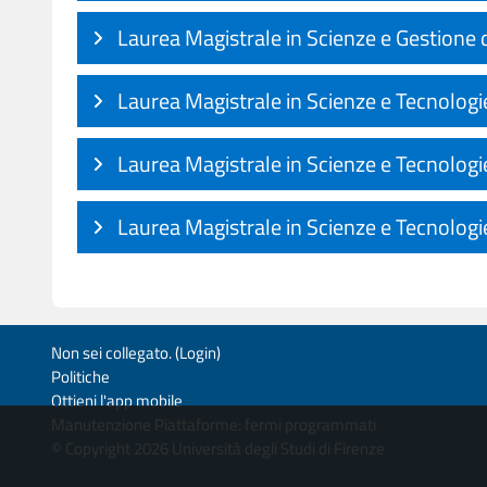
Laurea Magistrale in Scienze e Gestione 
Laurea Magistrale in Scienze e Tecnologi
Laurea Magistrale in Scienze e Tecnologi
Laurea Magistrale in Scienze e Tecnologie
Non sei collegato. (
Login
)
Politiche
Ottieni l'app mobile
Manutenzione Piattaforme: fermi programmati
© Copyright 2026 Università degli Studi di Firenze