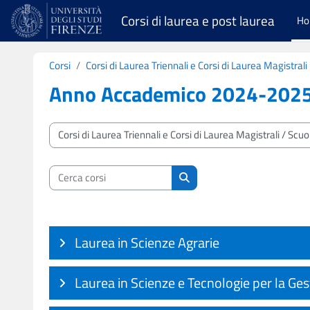
Vai al contenuto principale
Corsi di laurea e post laurea
H
Corsi
Corsi di Laurea Triennali e Corsi di Laurea Magistrali
Anno Accademico 2024-202
Categorie di corso
Cerca corsi
Cerca corsi
Laurea in Scienze Agrarie
Laurea in Scienze e Tecnologie per la Ges