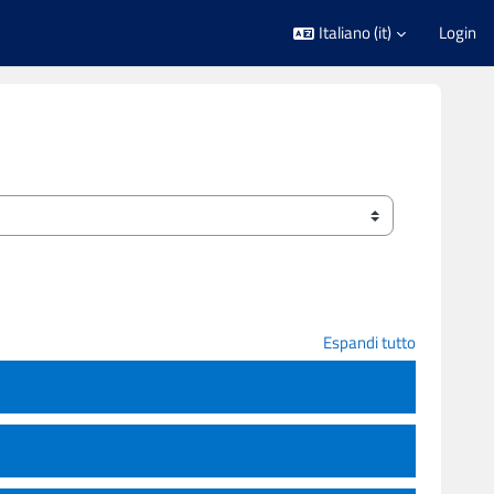
Italiano ‎(it)‎
Login
Espandi tutto