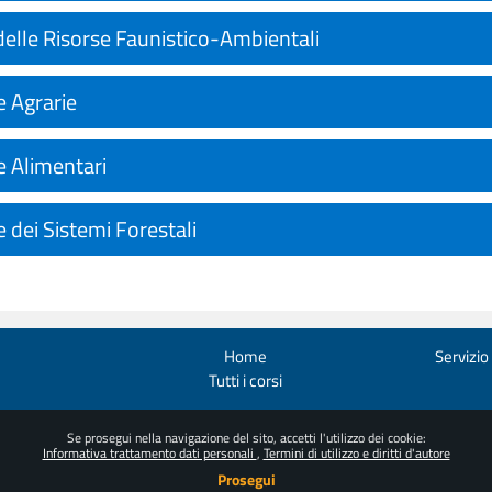
delle Risorse Faunistico-Ambientali
e Agrarie
e Alimentari
 dei Sistemi Forestali
Home
Servizio
Tutti i corsi
Se prosegui nella navigazione del sito, accetti l'utilizzo dei cookie:
Informativa trattamento dati personali
Termini di utilizzo e diritti d'autore
Prosegui