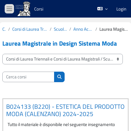
Vai al contenuto principale
Corsi
Login
Pannello laterale
Corsi
Corsi di Laurea Triennali e Corsi di Laurea Magistrali
Scuola di Architettura
Anno Accademico 2024-2025
Laurea Magistrale in Design Sistema Moda
Laurea Magistrale in Design Sistema Moda
Categorie di corso
Cerca corsi
Cerca corsi
B024133 (B220) - ESTETICA DEL PRODOTTO
MODA (CALENZANO) 2024-2025
Tutto il materiale è disponibile nel seguente insegnamento