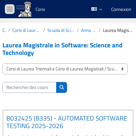
Passer au contenu principal
Corsi
Connexion
Panneau latéral
Cours
Corsi di Laurea Triennali e Corsi di Laurea Magistrali
Scuola di Scienze Matematiche, Fisiche e Naturali
Anno Accademico 2025-2026
Laurea Magistrale in Software: Science and Technology
Laurea Magistrale in Software: Science and
Technology
Catégories de cours
Rechercher des cours
Rechercher des cours
B032425 (B335) - AUTOMATED SOFTWARE
TESTING 2025-2026