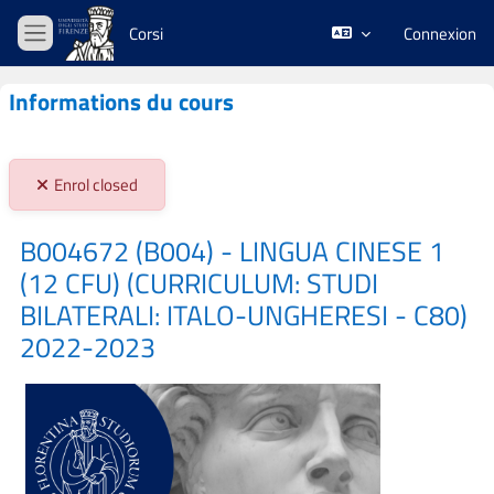
Passer au contenu principal
Corsi
Connexion
Panneau latéral
Informations du cours
Stato iscrizioni:
Enrol closed
B004672 (B004) - LINGUA CINESE 1
(12 CFU) (CURRICULUM: STUDI
BILATERALI: ITALO-UNGHERESI - C80)
2022-2023