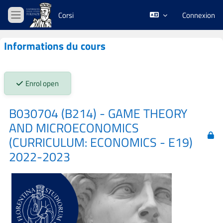
Passer au contenu principal
Corsi
Connexion
Panneau latéral
Informations du cours
Stato iscrizioni:
Enrol open
B030704 (B214) - GAME THEORY
AND MICROECONOMICS
(CURRICULUM: ECONOMICS - E19)
2022-2023