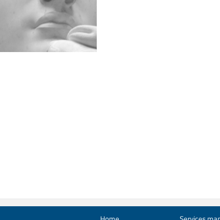
Home
Services man