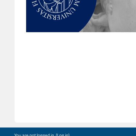
You are not logged in. (
Log in
)