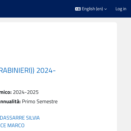
English ‎(en)‎
Log in
RABINIERI)) 2024-
mico
:
2024-2025
nnualità
:
Primo Semestre
DASSARRE SILVIA
CE MARCO