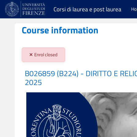
Skip to main content
Corsi di laurea e post laurea
H
Course information
Stato iscrizioni:
Enrol closed
B026859 (B224) - DIRITTO E RELI
2025