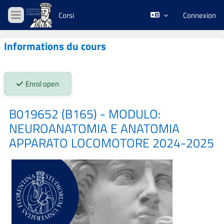
Passer au contenu principal
Corsi
Connexion
Panneau latéral
Informations du cours
Stato iscrizioni:
Enrol open
B019652 (B165) - MODULO:
NEUROANATOMIA E ANATOMIA
APPARATO LOCOMOTORE 2024-2025