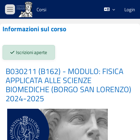
Vai al contenuto principale
Corsi
Login
Pannello laterale
Informazioni sul corso
Stato iscrizioni:
Iscrizioni aperte
B030211 (B162) - MODULO: FISICA
APPLICATA ALLE SCIENZE
BIOMEDICHE (BORGO SAN LORENZO)
2024-2025