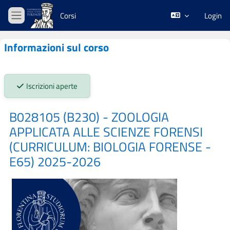
Vai al contenuto principale
Corsi
Login
Pannello laterale
Informazioni sul corso
Stato iscrizioni:
Iscrizioni aperte
B028105 (B230) - ZOOLOGIA
APPLICATA ALLE SCIENZE FORENSI
(CURRICULUM: BIOLOGIA FORENSE -
E65) 2025-2026