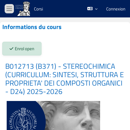
Passer au contenu principal
Corsi
Connexion
Panneau latéral
Informations du cours
Stato iscrizioni:
Enrol open
B012713 (B371) - STEREOCHIMICA
(CURRICULUM: SINTESI, STRUTTURA E
PROPRIETA' DEI COMPOSTI ORGANICI
- D24) 2025-2026